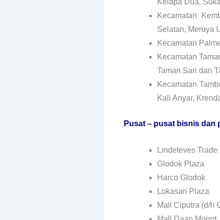
Kelapa Dua, Suka
Kecamatan Kemba
Selatan, Meruya 
Kecamatan Palmer
Kecamatan Taman S
Taman Sari dan T
Kecamatan Tambora
Kali Anyar, Kren
Pusat – pusat bisnis dan 
Lindeteves Trade
Glodok Plaza
Harco Glodok
Lokasari Plaza
Mall Ciputra (d/h 
Mall Daan Mogot