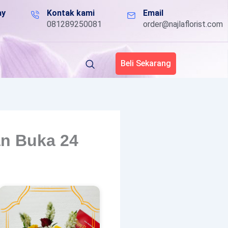
ay
Kontak kami
Email
081289250081
order@najlaflorist.com
Beli Sekarang
an Buka 24