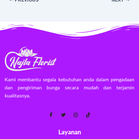
PREVIOUS
NEXT
Kami membantu segala kebutuhan anda dalam pengadaan
dan pengiriman bunga secara mudah dan terjamin
kualitasnya.
Layanan