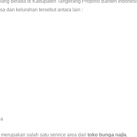
ng berada di Kabupaten Tangerang Propinsi Banten Indonesia, 
a dan kelurahan tersebut antara lain :
ja
 merupakan salah satu service area dari
toko bunga najla
.