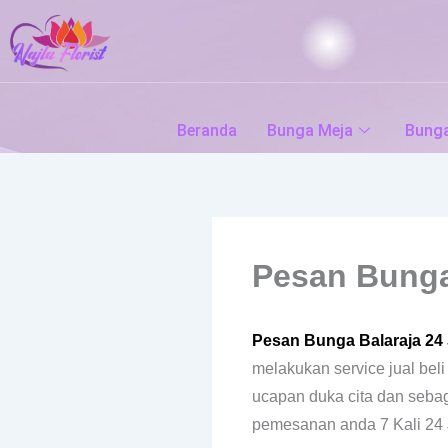
Skip
to
content
Beranda
Bunga Meja
Bung
Pesan Bunga
Pesan Bunga Balaraja 24
melakukan service jual be
ucapan duka cita dan sebag
pemesanan anda 7 Kali 24 