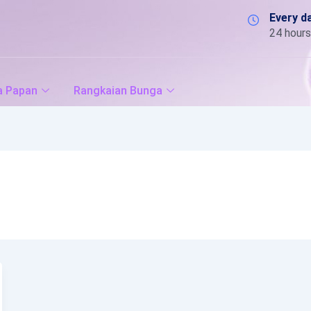
Every d
24 hours
a Papan
Rangkaian Bunga