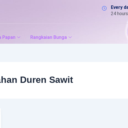
Every d
24 hours
a Papan
Rangkaian Bunga
han Duren Sawit