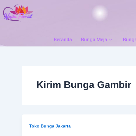
Skip
to
content
Beranda
Bunga Meja
Bung
Kirim Bunga Gambir
Toko Bunga Jakarta