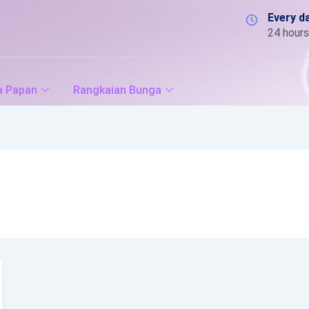
Every d
24 hours
a Papan
Rangkaian Bunga