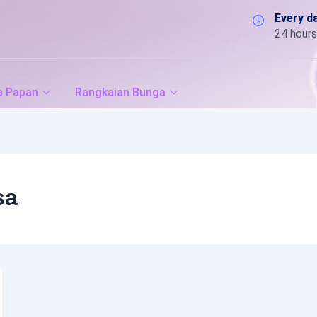
Every d
24 hours
a Papan
Rangkaian Bunga
sa