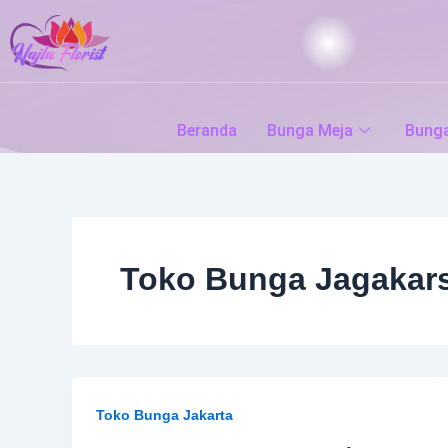
Skip
to
content
Beranda
Bunga Meja
Bung
Toko Bunga Jagakar
Toko Bunga Jakarta