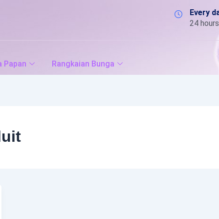
Every d
24 hours
a Papan
Rangkaian Bunga
uit