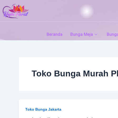
Skip
to
content
Beranda
Bunga Meja
Bung
Toko Bunga Murah Pl
Toko Bunga Jakarta