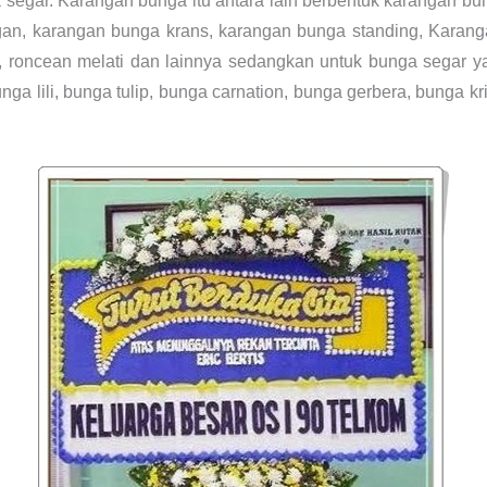
segar. Karangan bunga itu antara lain berbentuk karangan b
gan, karangan bunga krans, karangan bunga standing, Karang
 roncean melati dan lainnya sedangkan untuk bunga segar ya
ga lili, bunga tulip, bunga carnation, bunga gerbera, bunga k