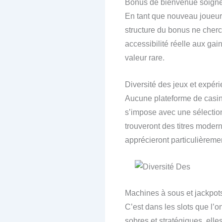
Bonus de bienvenue soign
En tant que nouveau joueur,
structure du bonus ne cherc
accessibilité réelle aux gai
valeur rare.
Diversité des jeux et expér
Aucune plateforme de casino
s’impose avec une sélectio
trouveront des titres moder
apprécieront particulièrem
Machines à sous et jackpot
C’est dans les slots que l’on
sobres et stratégiques, elles