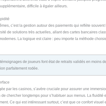
supplémentaire, difficile à égaler ailleurs.
pidité
es, c’est la gestion autour des paiements qui reflète souvent l
ité de solutions très actuelles, allant des cartes bancaires cla
modernes. La logique est claire : peu importe la méthode choisie, 
témoignages de joueurs font état de retraits validés en moins d
ion parfaitement rodée.
erface
igée par les casinos, s’avère cruciale pour assurer une immersi
n de chercher longtemps pour s’habituer aux menus. La fluidité et 
ent. Ce qui est intéressant surtout, c’est que ce confort visuel 