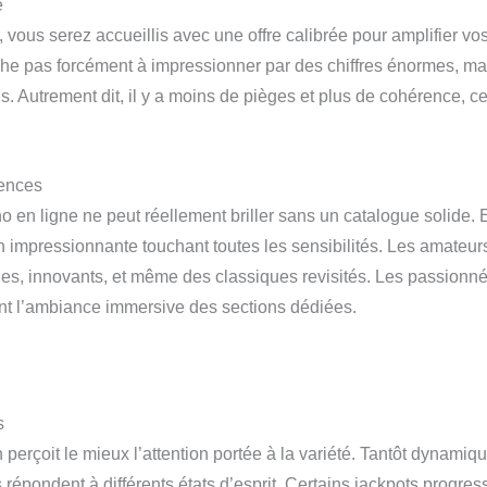
é
 vous serez accueillis avec une offre calibrée pour amplifier v
he pas forcément à impressionner par des chiffres énormes, mai
ns. Autrement dit, il y a moins de pièges et plus de cohérence, ce
iences
 en ligne ne peut réellement briller sans un catalogue solide. 
n impressionnante touchant toutes les sensibilités. Les amateu
nes, innovants, et même des classiques revisités. Les passionné
ent l’ambiance immersive des sections dédiées.
s
 perçoit le mieux l’attention portée à la variété. Tantôt dynamiqu
 répondent à différents états d’esprit. Certains jackpots progress