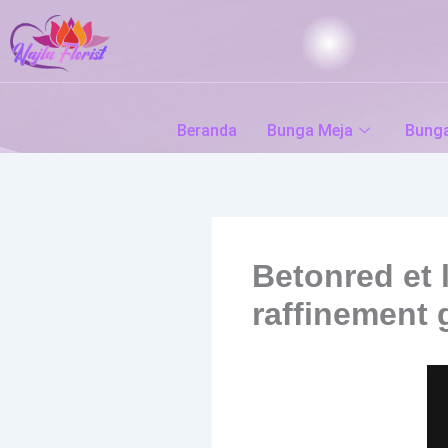
Skip
to
content
Beranda
Bunga Meja
Bung
Betonred et 
raffinement 