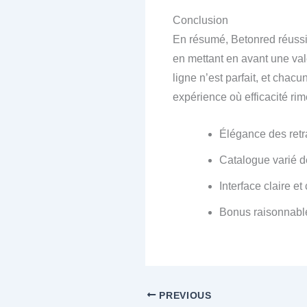
Conclusion
En résumé, Betonred réussi
en mettant en avant une val
ligne n’est parfait, et chac
expérience où efficacité ri
Élégance des retr
Catalogue varié d
Interface claire et
Bonus raisonnable
PREVIOUS