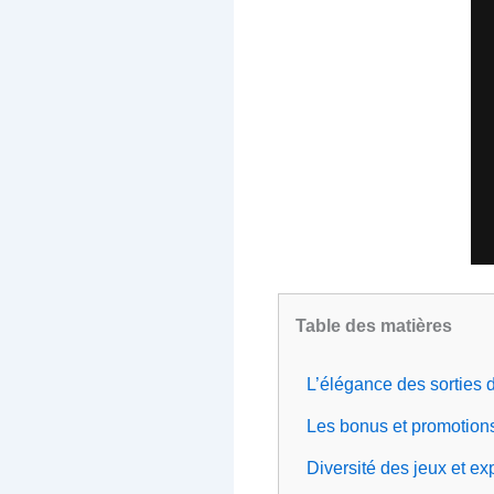
Table des matières
L’élégance des sorties 
Les bonus et promotion
Diversité des jeux et e