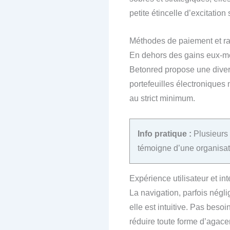
petite étincelle d’excitation 
Méthodes de paiement et ra
En dehors des gains eux-mêm
Betonred propose une divers
portefeuilles électroniques 
au strict minimum.
Info pratique :
Plusieurs 
témoigne d’une organisat
Expérience utilisateur et int
La navigation, parfois négl
elle est intuitive. Pas besoi
réduire toute forme d’agacem