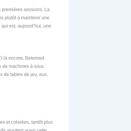
os premières sessions. La
s plutôt à maintenir une
 qui est, aujourd’hui, une
Et là encore, Betonred
rs de machines à sous
s de tables de jeu, eux,
es et colorées, tantôt plus
ifs ajoutent aussi cette