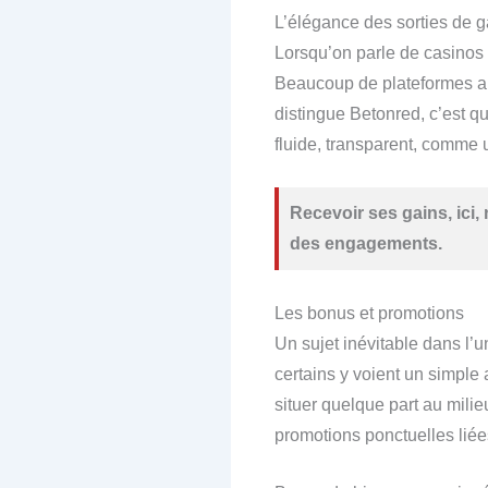
L’élégance des sorties de g
Lorsqu’on parle de casinos e
Beaucoup de plateformes an
distingue Betonred, c’est q
fluide, transparent, comme u
Recevoir ses gains, ici,
des engagements.
Les bonus et promotions
Un sujet inévitable dans l’u
certains y voient un simple 
situer quelque part au mili
promotions ponctuelles liée