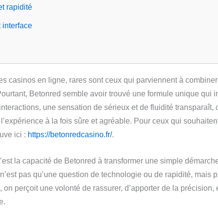
 rapidité
 interface
s casinos en ligne, rares sont ceux qui parviennent à combiner 
. Pourtant, Betonred semble avoir trouvé une formule unique qui 
nteractions, une sensation de sérieux et de fluidité transparaît
 l’expérience à la fois sûre et agréable. Pour ceux qui souhaite
ouve ici :
https://betonredcasino.fr/
.
’est la capacité de Betonred à transformer une simple démarch
n’est pas qu’une question de technologie ou de rapidité, mais plu
 on perçoit une volonté de rassurer, d’apporter de la précision,
e.