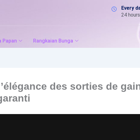
Every d
24 hours
a Papan
Rangkaian Bunga
l’élégance des sorties de ga
garanti