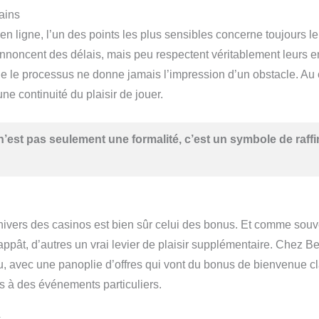
ains
n ligne, l’un des points les plus sensibles concerne toujours le 
noncent des délais, mais peu respectent véritablement leurs 
ue le processus ne donne jamais l’impression d’un obstacle. Au c
ne continuité du plaisir de jouer.
 n’est pas seulement une formalité, c’est un symbole de raff
nivers des casinos est bien sûr celui des bonus. Et comme souven
appât, d’autres un vrai levier de plaisir supplémentaire. Chez B
eu, avec une panoplie d’offres qui vont du bonus de bienvenue c
s à des événements particuliers.