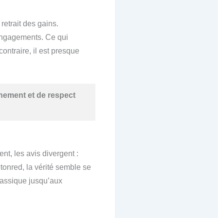
retrait des gains.
engagements. Ce qui
ontraire, il est presque
inement et de respect
t, les avis divergent :
etonred, la vérité semble se
lassique jusqu’aux