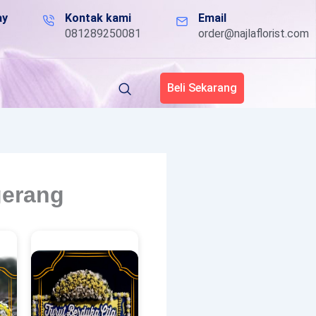
ay
Kontak kami
Email
081289250081
order@najlaflorist.com
Beli Sekarang
gerang