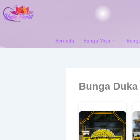
Skip
to
content
Beranda
Bunga Meja
Bung
Bunga Duka 