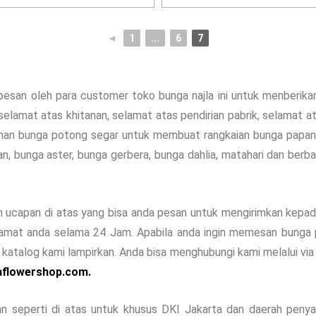
◄
1
...
6
7
 pesan oleh para customer toko bunga najla ini untuk menberi
 selamat atas khitanan, selamat atas pendirian pabrik, selamat a
han bunga potong segar untuk membuat rangkaian bunga papan 
an, bunga aster, bunga gerbera, bunga dahlia, matahari dan ber
 ucapan di atas yang bisa anda pesan untuk mengirimkan kepad
mat anda selama 24 Jam. Apabila anda ingin memesan bunga pap
katalog kami lampirkan. Anda bisa menghubungi kami melalui via
aflowershop.com.
 seperti di atas untuk khusus DKI Jakarta dan daerah penya