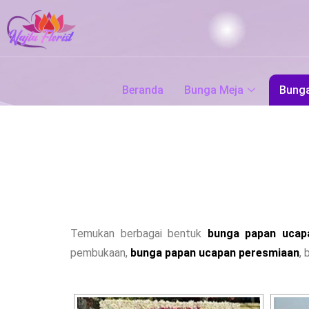
Skip
to
content
Beranda
Bunga Meja
Bung
Temukan berbagai bentuk
bunga papan ucap
pembukaan,
bunga papan ucapan peresmiaan
, 