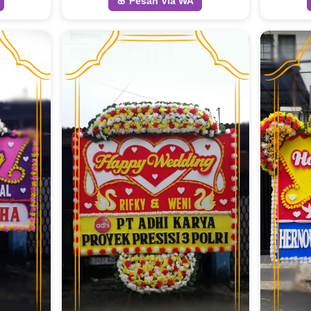
🌸 Pesan Via WA