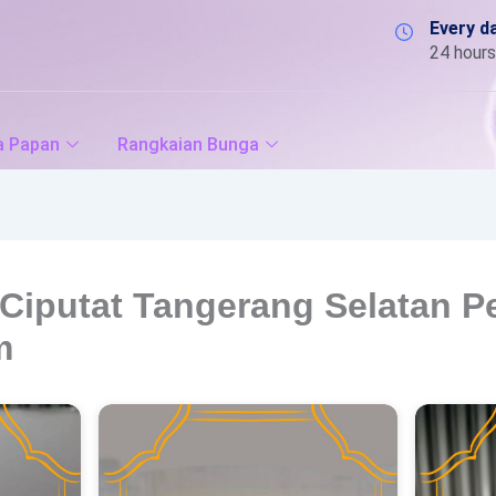
Every d
24 hours
a Papan
Rangkaian Bunga
Ciputat Tangerang Selatan P
m