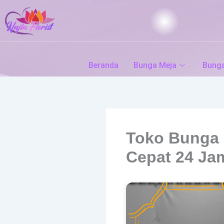
Skip
to
content
Beranda
Bunga Meja
Bung
Toko Bunga 
Cepat 24 Ja