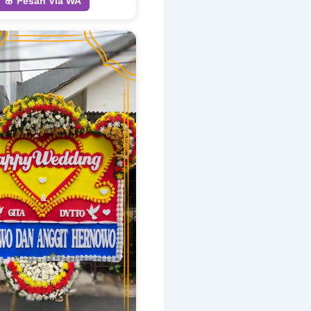
🌸 Pesan Via WA