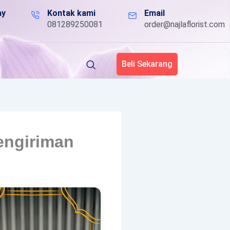
ay
Kontak kami
Email
081289250081
order@najlaflorist.com
Beli Sekarang
engiriman