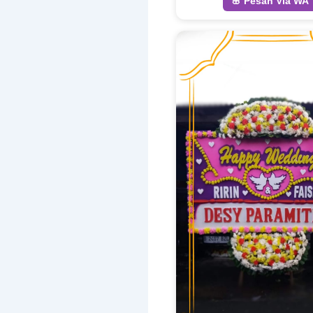
🌸 Pesan Via WA