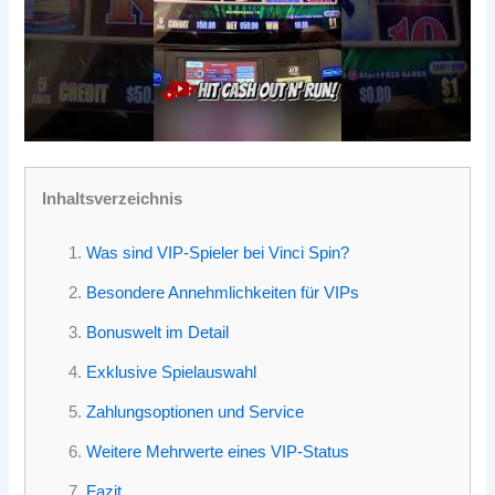
Inhaltsverzeichnis
Was sind VIP-Spieler bei Vinci Spin?
Besondere Annehmlichkeiten für VIPs
Bonuswelt im Detail
Exklusive Spielauswahl
Zahlungsoptionen und Service
Weitere Mehrwerte eines VIP-Status
Fazit