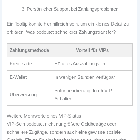
Persönlicher Support bei Zahlungsproblemen
Ein Tooltip könnte hier hilfreich sein, um ein kleines Detail zu
erklären:
Was bedeutet schnellerer Zahlungstransfer?
Zahlungsmethode
Vorteil für VIPs
Kreditkarte
Höheres Auszahlungslimit
E-Wallet
In wenigen Stunden verfügbar
Sofortbearbeitung durch VIP-
Überweisung
Schalter
Weitere Mehrwerte eines VIP-Status
VIP-Sein bedeutet nicht nur größere Geldbeträge oder
schnellere Zugänge, sondern auch eine gewisse soziale