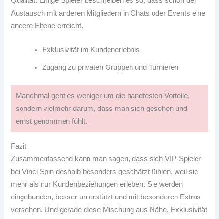
Qualität. Einige Spieler beschreiben es so, dass schon der
Austausch mit anderen Mitgliedern in Chats oder Events eine
andere Ebene erreicht.
Exklusivität im Kundenerlebnis
Zugang zu privaten Gruppen und Turnieren
Manchmal geht es weniger um die handfesten Vorteile,
sondern vielmehr darum, dass man sich gesehen und
ernst genommen fühlt.
Fazit
Zusammenfassend kann man sagen, dass sich VIP-Spieler
bei Vinci Spin deshalb besonders geschätzt fühlen, weil sie
mehr als nur Kundenbeziehungen erleben. Sie werden
eingebunden, besser unterstützt und mit besonderen Extras
versehen. Und gerade diese Mischung aus Nähe, Exklusivität