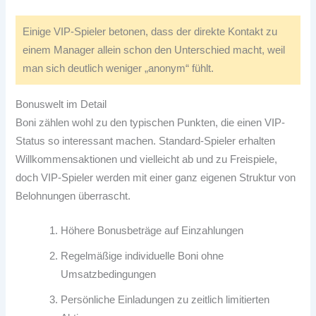
Einige VIP-Spieler betonen, dass der direkte Kontakt zu
einem Manager allein schon den Unterschied macht, weil
man sich deutlich weniger „anonym“ fühlt.
Bonuswelt im Detail
Boni zählen wohl zu den typischen Punkten, die einen VIP-
Status so interessant machen. Standard-Spieler erhalten
Willkommensaktionen und vielleicht ab und zu Freispiele,
doch VIP-Spieler werden mit einer ganz eigenen Struktur von
Belohnungen überrascht.
Höhere Bonusbeträge auf Einzahlungen
Regelmäßige individuelle Boni ohne
Umsatzbedingungen
Persönliche Einladungen zu zeitlich limitierten