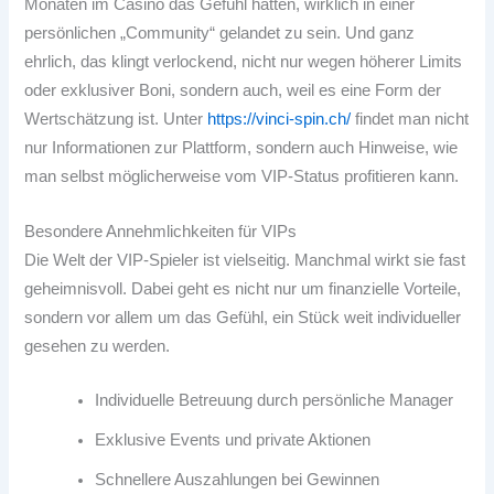
Monaten im Casino das Gefühl hatten, wirklich in einer
persönlichen „Community“ gelandet zu sein. Und ganz
ehrlich, das klingt verlockend, nicht nur wegen höherer Limits
oder exklusiver Boni, sondern auch, weil es eine Form der
Wertschätzung ist. Unter
https://vinci-spin.ch/
findet man nicht
nur Informationen zur Plattform, sondern auch Hinweise, wie
man selbst möglicherweise vom VIP-Status profitieren kann.
Besondere Annehmlichkeiten für VIPs
Die Welt der VIP-Spieler ist vielseitig. Manchmal wirkt sie fast
geheimnisvoll. Dabei geht es nicht nur um finanzielle Vorteile,
sondern vor allem um das Gefühl, ein Stück weit individueller
gesehen zu werden.
Individuelle Betreuung durch persönliche Manager
Exklusive Events und private Aktionen
Schnellere Auszahlungen bei Gewinnen