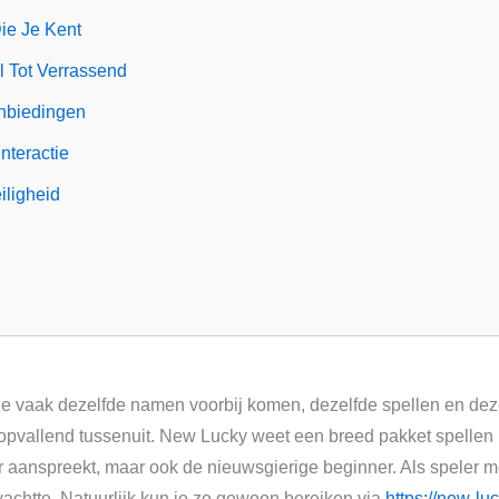
ie Je Kent
l Tot Verrassend
nbiedingen
nteractie
iligheid
e je vaak dezelfde namen voorbij komen, dezelfde spellen en dez
pvallend tussenuit. New Lucky weet een breed pakket spellen ne
r aanspreekt, maar ook de nieuwsgierige beginner. Als speler mer
wachtte. Natuurlijk kun je ze gewoon bereiken via
https://new-luc