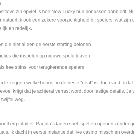
n
sitieve zin opviel is hoe New Lucky hun bonussen aanbiedt. Nie
r natuurlijk ook een zekere voorzichtigheid bij spelers: wat zij
lijk en redelijk.
die niet alleen de eerste storting belonen
ties die inspelen op nieuwe speluitgaven
als free spins, voor terugkerende spelers
 om te zeggen welke bonus nu de beste “deal” is. Toch vind ik dat 
gevoel krijgt dat je achteraf verrast wordt door lastige details. J
 twijfel weg.
elt erg intuïtief. Pagina’s laden snel, spellen openen zonder g
als. Ik dacht in eerste instantie dat live casino misschien overd