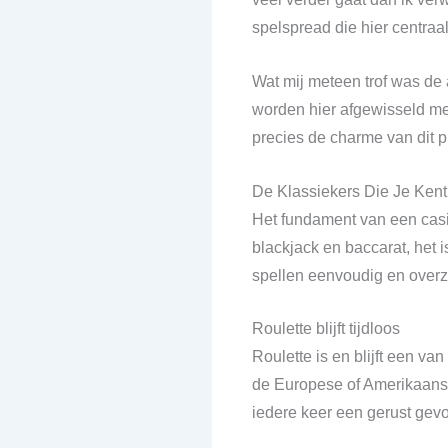
spelspread die hier centraal
Wat mij meteen trof was de 
worden hier afgewisseld met
precies de charme van dit p
De Klassiekers Die Je Kent
Het fundament van een casi
blackjack en baccarat, het i
spellen eenvoudig en overzi
Roulette blijft tijdloos
Roulette is en blijft een va
de Europese of Amerikaanse 
iedere keer een gerust gevo