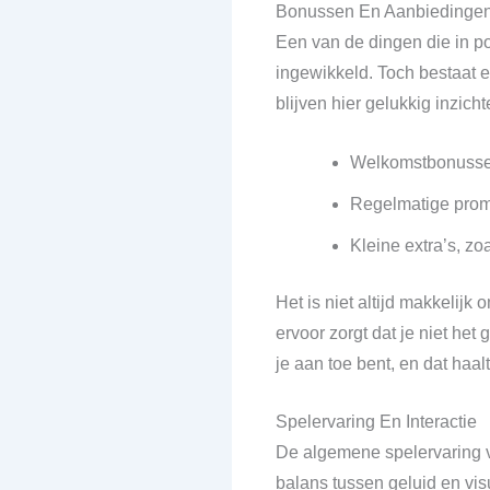
Bonussen En Aanbiedinge
Een van de dingen die in po
ingewikkeld. Toch bestaat e
blijven hier gelukkig inzichte
Welkomstbonussen 
Regelmatige promo
Kleine extra’s, zo
Het is niet altijd makkelijk
ervoor zorgt dat je niet het 
je aan toe bent, en dat haalt
Spelervaring En Interactie
De algemene spelervaring vo
balans tussen geluid en visu