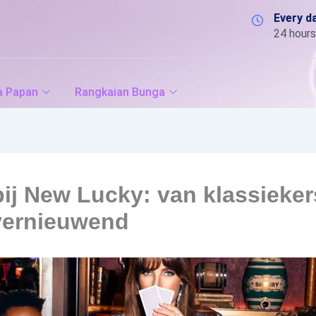
Every d
24 hours
a Papan
Rangkaian Bunga
ij New Lucky: van klassieker
vernieuwend