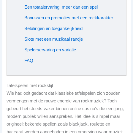
Een totaalervaring: meer dan een spel
Bonussen en promoties met een rockkarakter
Betalingen en toegankelijkheid
Slots met een muzikaal randje
Spelerservaring en variatie
FAQ
Tafelspelen met rockstijl
Wie had ooit gedacht dat klassieke tafelspelen zich zouden
vermengen met de rauwe energie van rockmuziek? Toch
gebeurt het steeds vaker binnen online casino’s die een jong,
modern publiek willen aanspreken. Het idee is simpel maar
origineel: bekende spellen zoals blackjack, roulette en
baccarat worden aangeboden in een omgeving waar muziek