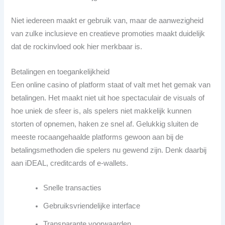
Niet iedereen maakt er gebruik van, maar de aanwezigheid
van zulke inclusieve en creatieve promoties maakt duidelijk
dat de rockinvloed ook hier merkbaar is.
Betalingen en toegankelijkheid
Een online casino of platform staat of valt met het gemak van
betalingen. Het maakt niet uit hoe spectaculair de visuals of
hoe uniek de sfeer is, als spelers niet makkelijk kunnen
storten of opnemen, haken ze snel af. Gelukkig sluiten de
meeste rocaangehaalde platforms gewoon aan bij de
betalingsmethoden die spelers nu gewend zijn. Denk daarbij
aan iDEAL, creditcards of e-wallets.
Snelle transacties
Gebruiksvriendelijke interface
Transparante voorwaarden