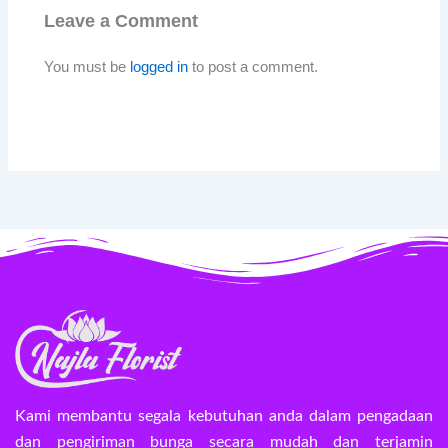
Leave a Comment
You must be
logged in
to post a comment.
Kami membantu segala kebutuhan anda dalam pengadaan
dan pengiriman bunga secara mudah dan terjamin