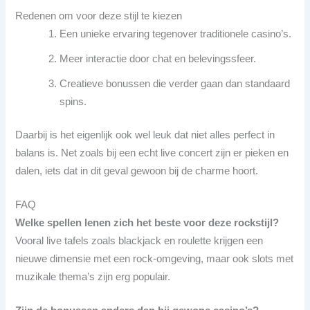
Redenen om voor deze stijl te kiezen
Een unieke ervaring tegenover traditionele casino’s.
Meer interactie door chat en belevingssfeer.
Creatieve bonussen die verder gaan dan standaard
spins.
Daarbij is het eigenlijk ook wel leuk dat niet alles perfect in
balans is. Net zoals bij een echt live concert zijn er pieken en
dalen, iets dat in dit geval gewoon bij de charme hoort.
FAQ
Welke spellen lenen zich het beste voor deze rockstijl?
Vooral live tafels zoals blackjack en roulette krijgen een
nieuwe dimensie met een rock-omgeving, maar ook slots met
muzikale thema’s zijn erg populair.